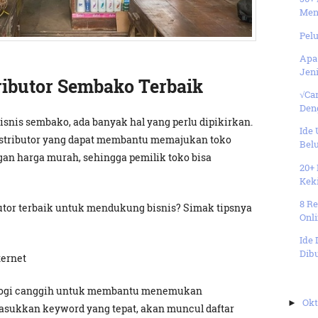
Men
Pel
Apa 
Jeni
ributor Sembako Terbaik
√Ca
Deng
nis sembako, ada banyak hal yang perlu dipikirkan.
Ide 
istributor yang dapat membantu memajukan toko
Belu
n harga murah, sehingga pemilik toko bisa
20+
Kek
8 R
utor terbaik untuk mendukung bisnis? Simak tipsnya
Onli
Ide
Dib
ternet
logi canggih untuk membantu menemukan
Ok
►
masukkan keyword yang tepat, akan muncul daftar