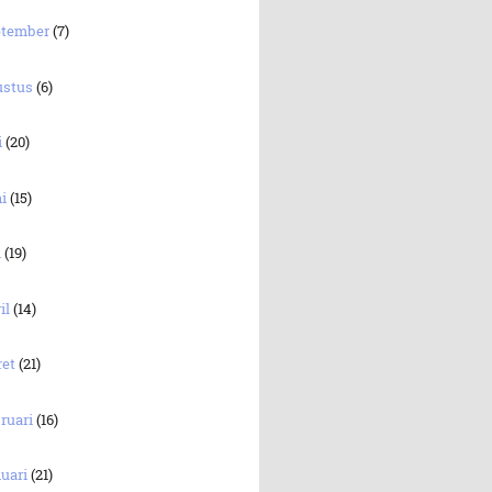
ptember
(7)
ustus
(6)
i
(20)
ni
(15)
i
(19)
il
(14)
ret
(21)
ruari
(16)
uari
(21)