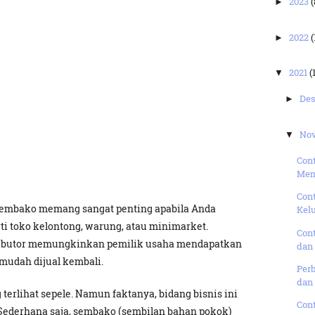
2023
(
►
2022
(
►
2021
(
▼
De
►
No
▼
Con
Mem
Cont
 sembako memang sangat penting apabila Anda
Kelu
ti toko kelontong, warung, atau minimarket.
Con
ributor memungkinkan pemilik usaha mendapatkan
dan 
udah dijual kembali.
Per
dan 
erlihat sepele. Namun faktanya, bidang bisnis ini
Cont
Sederhana saja, sembako (sembilan bahan pokok)