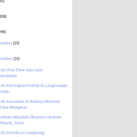
81)
158)
196)
sember
(13)
vember
(21)
toh User Flow dan Cara
buatnya
oh Partisipasi Politik di Lingkungan
arga,...
toh Ancaman di Bidang Ekonomi
Cara Mengatas...
bedaan Masalah Ekonomi Modern
Klasik, Serta...
oh Distribusi Langsung,