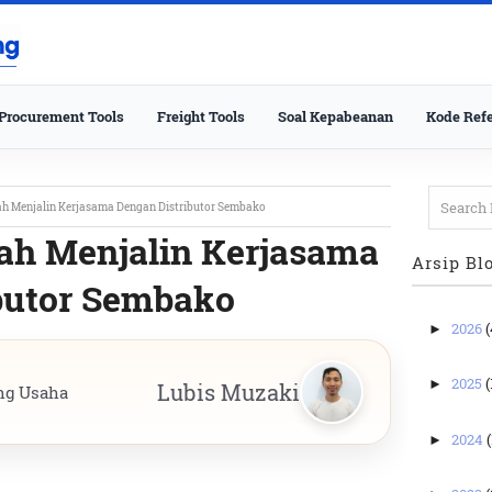
Procurement Tools
Freight Tools
Soal Kepabeanan
Kode Refe
h Menjalin Kerjasama Dengan Distributor Sembako
ah Menjalin Kerjasama
Arsip Bl
butor Sembako
2026
(
►
2025
(
►
Lubis Muzaki
ng Usaha
2024
(
►