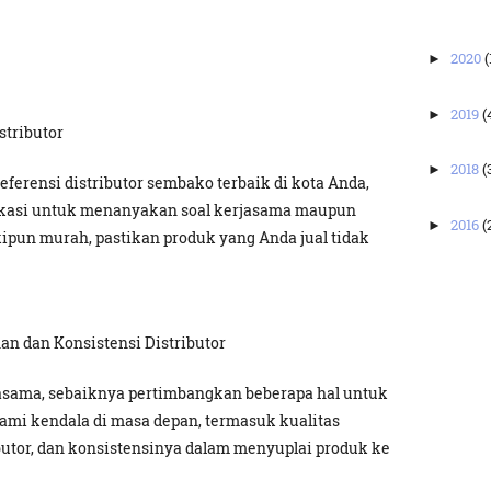
2020
(
►
2019
(
►
stributor
2018
(
►
ferensi distributor sembako terbaik di kota Anda,
lokasi untuk menanyakan soal kerjasama maupun
2016
(
►
ipun murah, pastikan produk yang Anda jual tidak
n dan Konsistensi Distributor
sama, sebaiknya pertimbangkan beberapa hal untuk
mi kendala di masa depan, termasuk kualitas
butor, dan konsistensinya dalam menyuplai produk ke