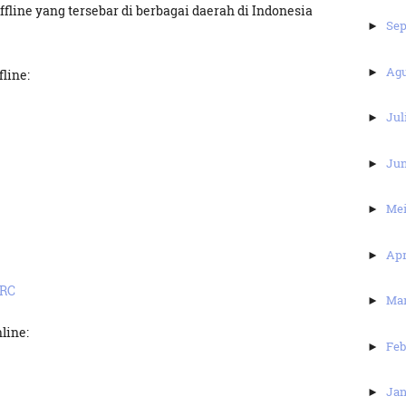
ffline yang tersebar di berbagai daerah di Indonesia
Se
►
Ag
►
line:
Jul
►
Ju
►
Me
►
Apr
►
SRC
Ma
►
line:
Feb
►
Jan
►