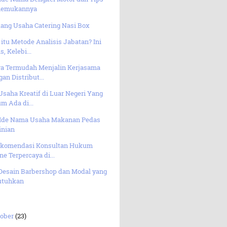
emukannya
uang Usaha Catering Nasi Box
itu Metode Analisis Jabatan? Ini
s, Kelebi...
ra Termudah Menjalin Kerjasama
an Distribut...
Usaha Kreatif di Luar Negeri Yang
m Ada di...
 Ide Nama Usaha Makanan Pedas
inian
ekomendasi Konsultan Hukum
ne Terpercaya di...
 Desain Barbershop dan Modal yang
utuhkan
tober
(23)