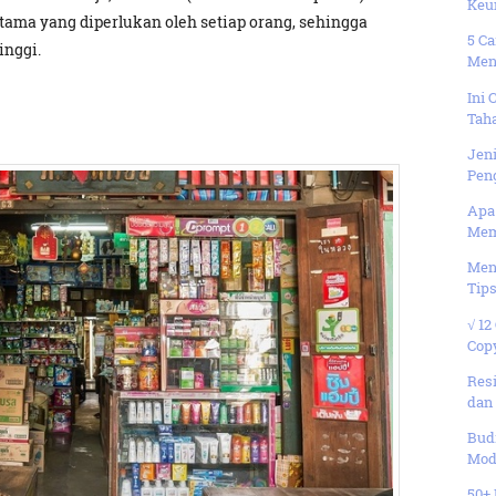
Keun
ma yang diperlukan oleh setiap orang, sehingga
5 Ca
inggi.
Ment
Ini 
Tah
Jeni
Peng
Apa
Mem
Men
Tips
√ 12
Cop
Res
dan
Budi
Moda
50+