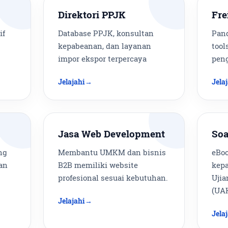
Direktori PPJK
Fre
if
Database PPJK, konsultan
Pand
kepabeanan, dan layanan
tool
impor ekspor terpercaya
peng
Jelajahi
Jela
Jasa Web Development
Soa
ng
Membantu UMKM dan bisnis
eBoo
an
B2B memiliki website
kep
profesional sesuai kebutuhan.
Ujia
(UA
Jelajahi
Jela