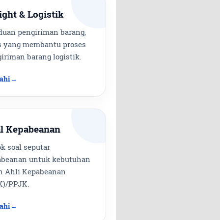
ight & Logistik
uan pengiriman barang,
s yang membantu proses
iriman barang logistik.
jahi
l Kepabeanan
k soal seputar
abeanan untuk kebutuhan
n Ahli Kepabeanan
K)/PPJK.
jahi