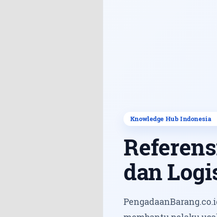
Referens
dan Logi
PengadaanBarang.co.id
membantu pelaku usa