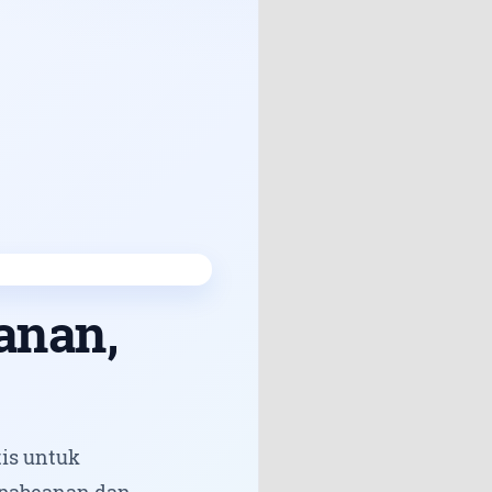
anan,
is untuk
epabeanan dan