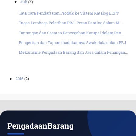
Juli
(5)
▼
Tata Cara Pendaftaran Produk ke Sistem Katalog LKPP
Tugas Lembaga Pelatihan PBJ: Peran Penting dalam M...
Tantangan dan Sasaran Pencegahan Korupsi dalam Pen...
Pengertian dan Tujuan diadakannya Swakelola dalam PBJ
Mekanisme Pengadaan Barang dan Jasa dalam Penangan...
2016
(2)
►
PengadaanBarang