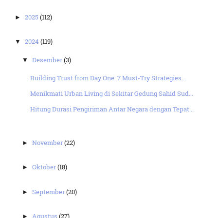
2025
(112)
►
2024
(119)
▼
Desember
(3)
▼
Building Trust from Day One: 7 Must-Try Strategies...
Menikmati Urban Living di Sekitar Gedung Sahid Sud...
Hitung Durasi Pengiriman Antar Negara dengan Tepat...
November
(22)
►
Oktober
(18)
►
September
(20)
►
Agustus
(27)
►