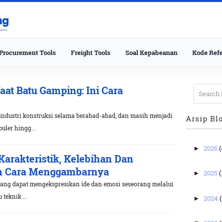
Procurement Tools
Freight Tools
Soal Kepabeanan
Kode Refe
aat Batu Gamping: Ini Cara
ndustri konstruksi selama berabad-abad, dan masih menjadi
Arsip Bl
uler hingg...
2026
(
►
Karakteristik, Kelebihan Dan
an Cara Menggambarnya
2025
(
►
ang dapat mengekspresikan ide dan emosi seseorang melalui
teknik ...
2024
(
►