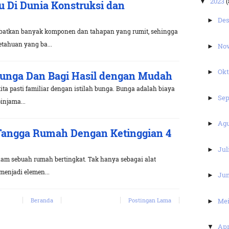
2023
(
▼
u Di Dunia Konstruksi dan
De
►
ibatkan banyak komponen dan tahapan yang rumit, sehingga
tahuan yang ba...
No
►
Ok
►
unga Dan Bagi Hasil dengan Mudah
ta pasti familiar dengan istilah bunga. Bunga adalah biaya
Se
►
injama...
Ag
►
angga Rumah Dengan Ketinggian 4
Jul
►
am sebuah rumah bertingkat. Tak hanya sebagai alat
 menjadi elemen...
Ju
►
Me
Beranda
Postingan Lama
►
Apr
▼