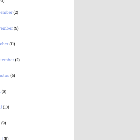
81)
sember
(2)
vember
(5)
tober
(11)
ptember
(2)
ustus
(6)
i
(5)
ni
(13)
i
(9)
il
(5)