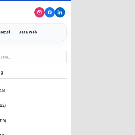
rensi
Jasa Web
og
46)
112)
119)