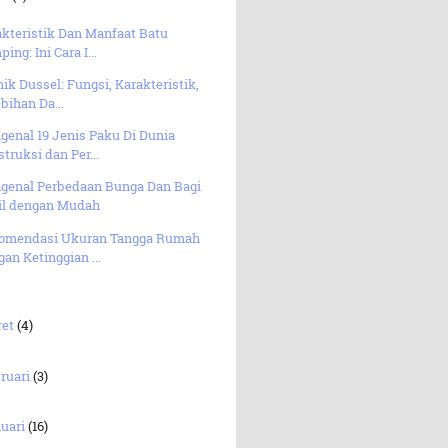
kteristik Dan Manfaat Batu
ing: Ini Cara I...
ik Dussel: Fungsi, Karakteristik,
bihan Da...
genal 19 Jenis Paku Di Dunia
truksi dan Per...
genal Perbedaan Bunga Dan Bagi
il dengan Mudah
omendasi Ukuran Tangga Rumah
an Ketinggian ...
ret
(4)
ruari
(3)
uari
(16)