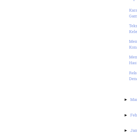
Kara
Gamp
Tekn
Kele
Men
Kons
Men
Has
Rek
Deng
Ma
►
Feb
►
Jan
►