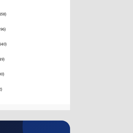
158)
196)
140)
49)
30)
2)