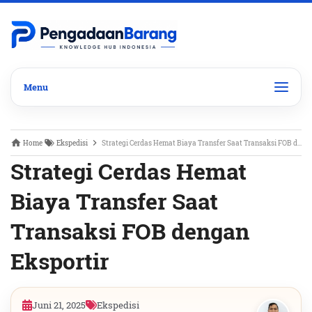
Home
Ekspedisi
Strategi Cerdas Hemat Biaya Transfer Saat Transaksi FOB dengan Eksportir
Strategi Cerdas Hemat
Biaya Transfer Saat
Transaksi FOB dengan
Eksportir
Juni 21, 2025
Ekspedisi