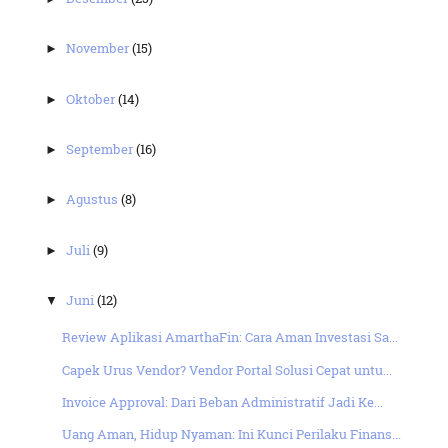
November
(15)
►
Oktober
(14)
►
September
(16)
►
Agustus
(8)
►
Juli
(9)
►
Juni
(12)
▼
Review Aplikasi AmarthaFin: Cara Aman Investasi Sa...
Capek Urus Vendor? Vendor Portal Solusi Cepat untu...
Invoice Approval: Dari Beban Administratif Jadi Ke...
Uang Aman, Hidup Nyaman: Ini Kunci Perilaku Finans...