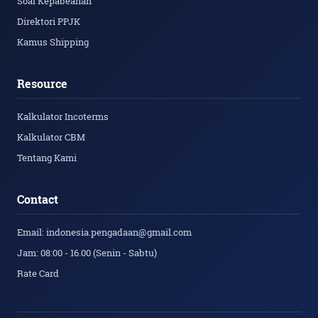
Soal Kepabeanan
Direktori PPJK
Kamus Shipping
Resource
Kalkulator Incoterms
Kalkulator CBM
Tentang Kami
Contact
Email: indonesia.pengadaan@gmail.com
Jam: 08:00 - 16.00 (Senin - Sabtu)
Rate Card