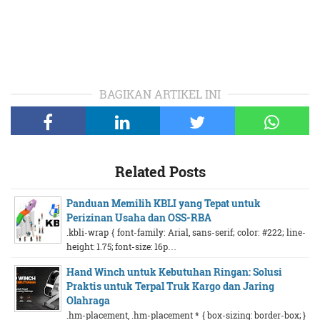
BAGIKAN ARTIKEL INI
Related Posts
Panduan Memilih KBLI yang Tepat untuk
Perizinan Usaha dan OSS-RBA
.kbli-wrap { font-family: Arial, sans-serif; color: #222; line-
height: 1.75; font-size: 16p…
Hand Winch untuk Kebutuhan Ringan: Solusi
Praktis untuk Terpal Truk Kargo dan Jaring
Olahraga
.hm-placement, .hm-placement * { box-sizing: border-box; }