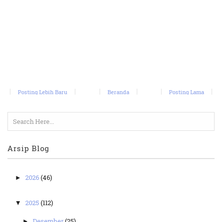
Posting Lebih Baru
Beranda
Posting Lama
Arsip Blog
2026
(46)
►
2025
(112)
▼
Desember
(25)
►