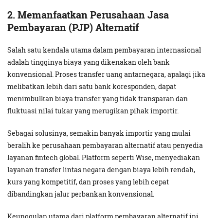
2. Memanfaatkan Perusahaan Jasa
Pembayaran (PJP) Alternatif
Salah satu kendala utama dalam pembayaran internasional
adalah tingginya biaya yang dikenakan oleh bank
konvensional. Proses transfer uang antarnegara, apalagi jika
melibatkan lebih dari satu bank koresponden, dapat
menimbulkan biaya transfer yang tidak transparan dan
fluktuasi nilai tukar yang merugikan pihak importir.
Sebagai solusinya, semakin banyak importir yang mulai
beralih ke perusahaan pembayaran alternatif atau penyedia
layanan fintech global. Platform seperti Wise, menyediakan
layanan transfer lintas negara dengan biaya lebih rendah,
kurs yang kompetitif, dan proses yang lebih cepat
dibandingkan jalur perbankan konvensional.
Keunggulan utama dari platform pembayaran alternatif ini