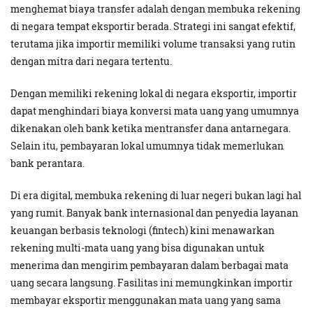
menghemat biaya transfer adalah dengan membuka rekening
di negara tempat eksportir berada. Strategi ini sangat efektif,
terutama jika importir memiliki volume transaksi yang rutin
dengan mitra dari negara tertentu.
Dengan memiliki rekening lokal di negara eksportir, importir
dapat menghindari biaya konversi mata uang yang umumnya
dikenakan oleh bank ketika mentransfer dana antarnegara.
Selain itu, pembayaran lokal umumnya tidak memerlukan
bank perantara.
Di era digital, membuka rekening di luar negeri bukan lagi hal
yang rumit. Banyak bank internasional dan penyedia layanan
keuangan berbasis teknologi (fintech) kini menawarkan
rekening multi-mata uang yang bisa digunakan untuk
menerima dan mengirim pembayaran dalam berbagai mata
uang secara langsung. Fasilitas ini memungkinkan importir
membayar eksportir menggunakan mata uang yang sama