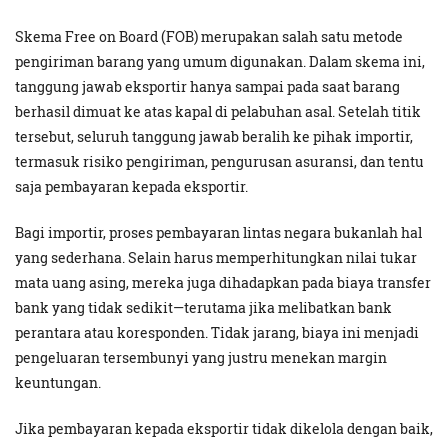
Skema Free on Board (FOB) merupakan salah satu metode
pengiriman barang yang umum digunakan. Dalam skema ini,
tanggung jawab eksportir hanya sampai pada saat barang
berhasil dimuat ke atas kapal di pelabuhan asal. Setelah titik
tersebut, seluruh tanggung jawab beralih ke pihak importir,
termasuk risiko pengiriman, pengurusan asuransi, dan tentu
saja pembayaran kepada eksportir.
Bagi importir, proses pembayaran lintas negara bukanlah hal
yang sederhana. Selain harus memperhitungkan nilai tukar
mata uang asing, mereka juga dihadapkan pada biaya transfer
bank yang tidak sedikit—terutama jika melibatkan bank
perantara atau koresponden. Tidak jarang, biaya ini menjadi
pengeluaran tersembunyi yang justru menekan margin
keuntungan.
Jika pembayaran kepada eksportir tidak dikelola dengan baik,