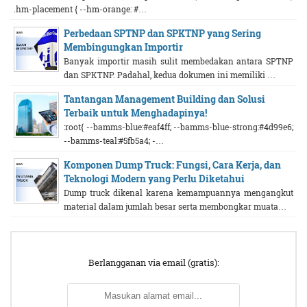
.hm-placement { --hm-orange: #…
Perbedaan SPTNP dan SPKTNP yang Sering
Membingungkan Importir
Banyak importir masih sulit membedakan antara SPTNP
dan SPKTNP. Padahal, kedua dokumen ini memiliki …
Tantangan Management Building dan Solusi
Terbaik untuk Menghadapinya!
:root{ --bamms-blue:#eaf4ff; --bamms-blue-strong:#4d99e6;
--bamms-teal:#5fb5a4; -…
Komponen Dump Truck: Fungsi, Cara Kerja, dan
Teknologi Modern yang Perlu Diketahui
Dump truck dikenal karena kemampuannya mengangkut
material dalam jumlah besar serta membongkar muata…
Berlangganan via email (gratis):