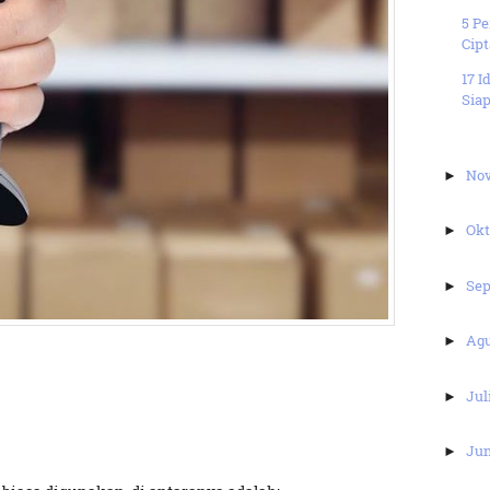
5 P
Cipt
17 I
Siap
No
►
Ok
►
Se
►
Ag
►
Jul
►
Ju
►