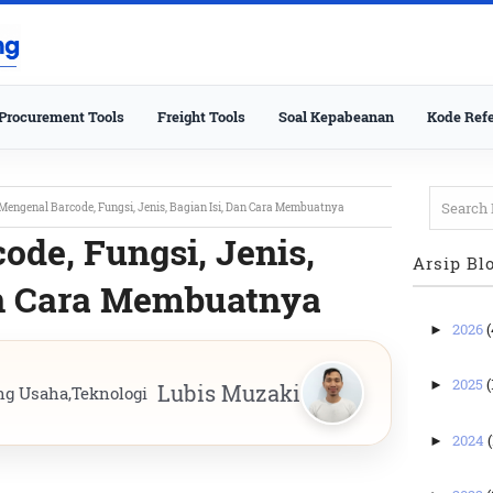
Procurement Tools
Freight Tools
Soal Kepabeanan
Kode Refe
Mengenal Barcode, Fungsi, Jenis, Bagian Isi, Dan Cara Membuatnya
ode, Fungsi, Jenis,
Arsip Bl
an Cara Membuatnya
2026
(
►
2025
(
►
Lubis Muzaki
ng Usaha
,
Teknologi
2024
(
►