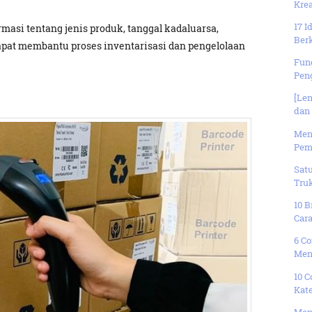
Krea
17 
asi tentang jenis produk, tanggal kadaluarsa,
Ber
dapat membantu proses inventarisasi dan pengelolaan
Fung
Pen
[Len
dan 
Meng
Pem
Satu
Truk
10 
Car
6 Co
Men
10 
Kate
Men