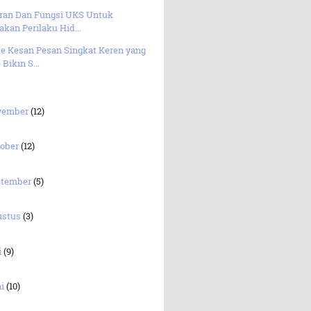
eran Dan Fungsi UKS Untuk
akan Perilaku Hid...
de Kesan Pesan Singkat Keren yang
 Bikin S...
vember
(12)
tober
(12)
ptember
(5)
ustus
(3)
i
(9)
ni
(10)