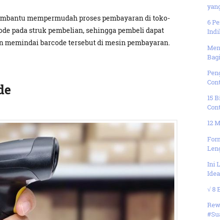
yan
 membantu mempermudah proses pembayaran di toko-
6 P
ode pada struk pembelian, sehingga pembeli dapat
Ind
memindai barcode tersebut di mesin pembayaran.
Meng
Bagi
Peng
Con
de
15 
Con
12 
For
Len
Ini 
Ide
√ 8 
Rew
#Sua