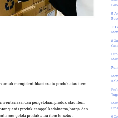
Peng
5 J
Bes
13 
Men
8 G
Car
Fun
Men
Fun
Men
Kele
h untuk mengidentifikasi suatu produk atau item
Per
Tuga
inventarisasi dan pengelolaan produk atau item
Men
Pros
ang jenis produk, tanggal kadaluarsa, harga, dan
ntu mengelola produk atau item tersebut.
9 Co