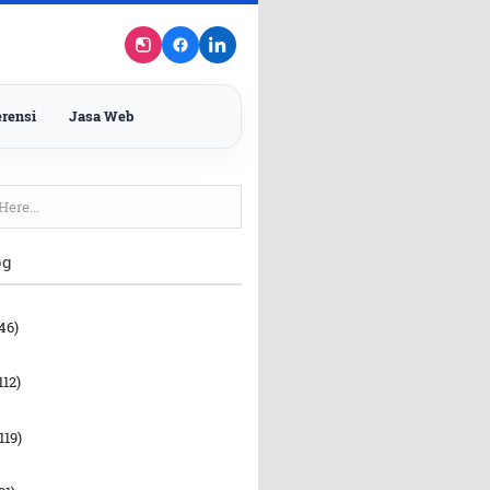
rensi
Jasa Web
og
46)
112)
119)