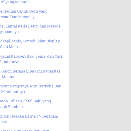
tif yang Menarik
Ide Hadiah Untuk Guru yang
kesan Dan Momen y...
si Lantai Kerja Beton dan Metode
gerjaannya
gkap] Jenis, Contoh Iklan Display
Cara Mem...
enal Karoseri Bak, Jenis, dan Cara
buatannya
 Galon Berapa Liter? Ini Kapasitas
 Muatan...
Brosur Kampanye Anti Narkoba Dan
a Membuatnya
ntoh Tulisan Obral Baju yang
arik Pembeli
Contoh Naskah Berita TV Beragam
gori
genal 6 Perbedaan Ilmu dan