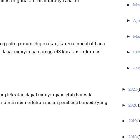
 biasa digunakan, di antaranya adalah:
Me
►
Apr
►
Ma
►
 yang paling umum digunakan, karena mudah dibaca
 dapat menyimpan hingga 43 karakter informasi.
Feb
►
Jan
►
2021
(
►
 kompleks dan dapat menyimpan lebih banyak
9, namun memerlukan mesin pembaca barcode yang
2020
(
►
2019
(
►
2018
(
►