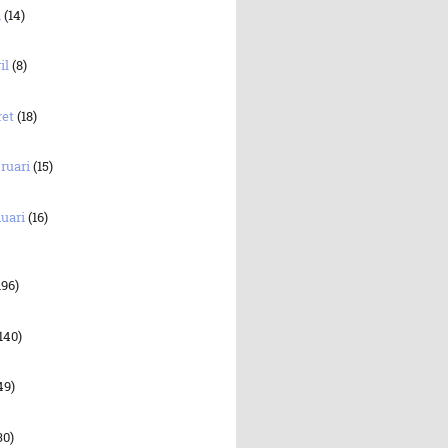
i
(14)
il
(8)
ret
(18)
ruari
(15)
uari
(16)
196)
140)
49)
30)