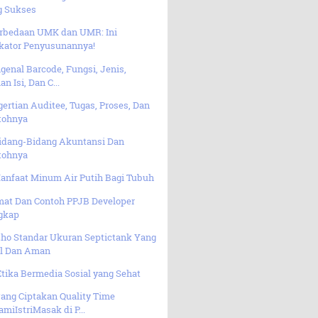
g Sukses
erbedaan UMK dan UMR: Ini
ikator Penyusunannya!
enal Barcode, Fungsi, Jenis,
an Isi, Dan C...
ertian Auditee, Tugas, Proses, Dan
tohnya
Bidang-Bidang Akuntansi Dan
tohnya
Manfaat Minum Air Putih Bagi Tubuh
mat Dan Contoh PPJB Developer
gkap
Lho Standar Ukuran Septictank Yang
al Dan Aman
Etika Bermedia Sosial yang Sehat
ang Ciptakan Quality Time
miIstriMasak di P...