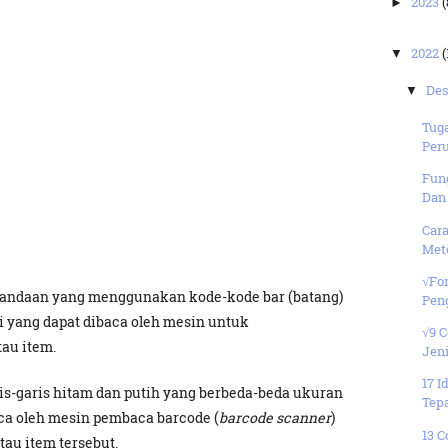
2023
(
►
2022
(
▼
De
▼
Tug
Peru
Fung
Dan
Car
Meto
√Fo
nandaan yang menggunakan kode-kode bar (batang)
Peng
si yang dapat dibaca oleh mesin untuk
√9 
tau item.
Jen
17 I
ris-garis hitam dan putih yang berbeda-beda ukuran
Tep
ca oleh mesin pembaca barcode (
barcode scanner
)
13 
tau item tersebut.