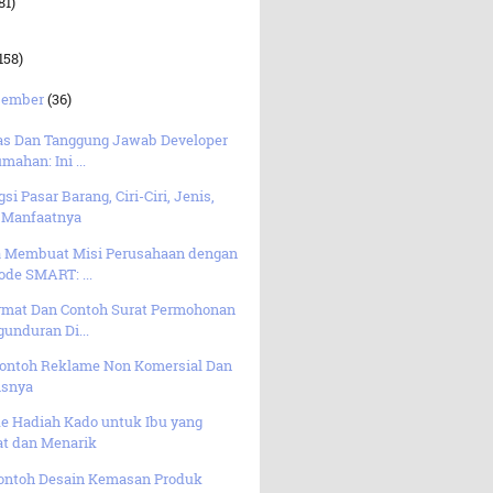
81)
158)
sember
(36)
as Dan Tanggung Jawab Developer
mahan: Ini ...
si Pasar Barang, Ciri-Ciri, Jenis,
 Manfaatnya
a Membuat Misi Perusahaan dengan
de SMART: ...
rmat Dan Contoh Surat Permohonan
unduran Di...
Contoh Reklame Non Komersial Dan
isnya
de Hadiah Kado untuk Ibu yang
at dan Menarik
Contoh Desain Kemasan Produk