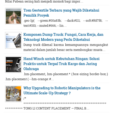
Nilai Pabean sering kali menjadi momok bagi impor…
Tren Geotextile Terbaru yang Wajib Diketahui
Pemilik Proyek
.geo-lp{ --green:#00a83b; --dark:#111; --soft:#f6f7f8; --
text:#333; --muted:#666; --lin…
Komponen Dump Truck: Fungsi, Cara Kerja, dan
Teknologi Modern yang Perlu Diketahui
Dump truck dikenal karena kemampuannya mengangkut
material dalam jumlah besar serta membongkar muata…
Hand Winch untuk Kebutuhan Ringan: Solusi
Praktis untuk Terpal Truk Kargo dan Jaring
Olahraga
.hm-placement, .hm-placement * { box-sizing: border-box; }
.hm-placement { --hm-orange: #…
Why Upgrading to Robotic Manipulators is the
Ultimate Scale-Up Strategy？
/*
===============================================
========== TONG LI CONTENT PLACEMENT — FINAL B…