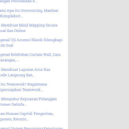
angan Perusahaan d...
ami Apa itu Outsourcing, Manfaat
Kompleksit...
a Membuat Mind Mapping Secara
ual dan Online
genal Uji Asumsi Klasik Dilengkapi
toh Soal
enal Kelebihan Curtain Wall, Cara
sangan, ...
a Membuat Laporan Arus Kas
ode Langsung dan...
 itu Teamwork? Bagaimana
persiapkan Teamwork...
a Mengukur Kepuasan Pelanggan
tomer Satisfa...
an Human Capital: Pengertian,
ponen, Keuntu...
genal Sistem Penunjang Keputusan