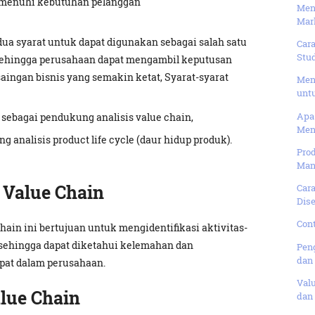
menuhi kebutuhan pelanggan
Men
Mar
ua syarat untuk dapat digunakan sebagai salah satu
Car
Stud
 Sehingga perusahaan dapat mengambil keputusan
aingan bisnis yang semakin ketat, Syarat-syarat
Meng
unt
Apa 
s sebagai pendukung analisis value chain,
Men
analisis product life cycle (daur hidup produk).
Prod
Manf
 Value Chain
Cara
Dise
Con
in ini bertujuan untuk mengidentifikasi aktivitas-
 sehingga dapat diketahui kelemahan dan
Peng
dan 
apat dalam perusahaan.
Valu
alue Chain
dan 