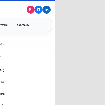
rensi
Jasa Web
og
46)
112)
119)