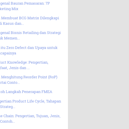
genal Bauran Pemasaran: 7P
keting Mix
a Membuat BCG Matrix Dilengkapi
i Kasus dan...
enal Bisnis Retailing dan Strategi
uk Memen...
itu Zero Defect dan Upaya untuk
capainya
uct Knowledge: Pengertian,
aat, Jenis dan ...
 Menghitung Reorder Point (RoP)
rtai Conto...
toh Langkah Penerapan FMEA
ertian Product Life Cycle, Tahapan
Strateg...
e Chain: Pengertian, Tujuan, Jenis,
Contoh...