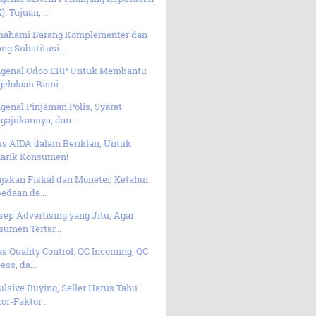
): Tujuan,...
ahami Barang Komplementer dan
ng Substitusi...
genal Odoo ERP Untuk Membantu
elolaan Bisni...
enal Pinjaman Polis, Syarat
ajukannya, dan...
us AIDA dalam Beriklan, Untuk
arik Konsumen!
jakan Fiskal dan Moneter, Ketahui
edaan da...
ep Advertising yang Jitu, Agar
umen Tertar...
s Quality Control: QC Incoming, QC
ess, da...
lsive Buying, Seller Harus Tahu
or-Faktor ...