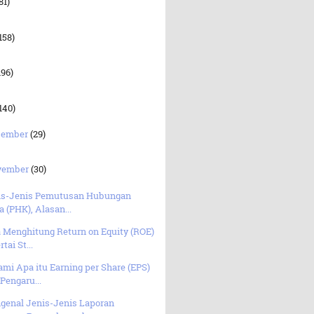
81)
158)
196)
140)
sember
(29)
vember
(30)
is-Jenis Pemutusan Hubungan
a (PHK), Alasan...
 Menghitung Return on Equity (ROE)
rtai St...
mi Apa itu Earning per Share (EPS)
Pengaru...
genal Jenis-Jenis Laporan