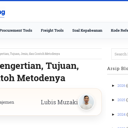
Procurement Tools
Freight Tools
Soal Kepabeanan
Kode Refe
gertian, Tujuan, Jenis, dan Contoh Metodenya
engertian, Tujuan,
Arsip Bl
ntoh Metodenya
2026
(
►
2025
(
►
Lubis Muzaki
ajemen
2024
(
►