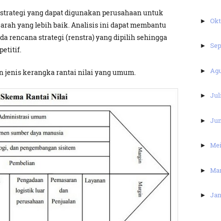
 strategi yang dapat digunakan perusahaan untuk
Ok
►
rah yang lebih baik. Analisis ini dapat membantu
a rencana strategi (renstra) yang dipilih sehingga
Se
►
titif.
Ag
►
 jenis kerangka rantai nilai yang umum.
Jul
►
Ju
►
Me
►
Ma
►
Jan
►