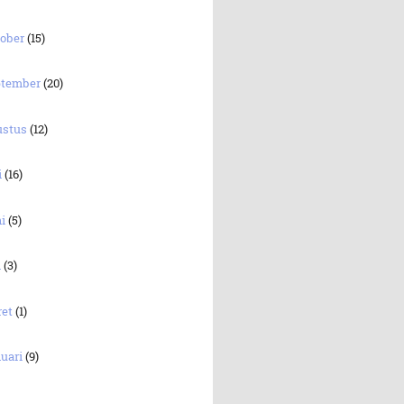
tober
(15)
ptember
(20)
ustus
(12)
i
(16)
ni
(5)
i
(3)
ret
(1)
uari
(9)