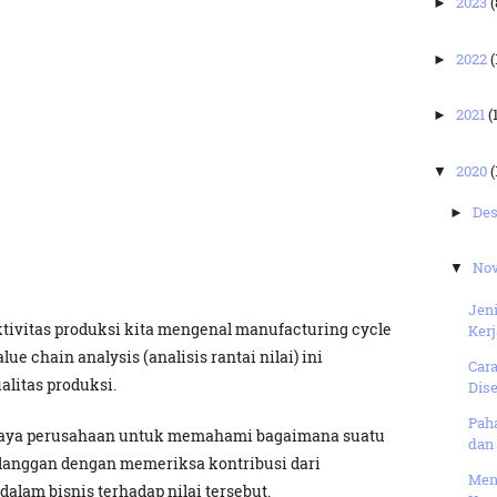
2023
(
►
2022
(
►
2021
(
►
2020
(
▼
De
►
No
▼
Jen
tivitas produksi kita mengenal manufacturing cycle
Kerj
ue chain analysis (analisis rantai nilai) ini
Cara
litas produksi.
Dise
Paha
paya perusahaan untuk memahami bagaimana suatu
dan 
elanggan dengan memeriksa kontribusi dari
Men
dalam bisnis terhadap nilai tersebut.