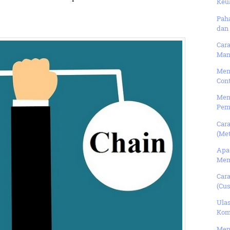
Keu
Pah
dan 
Car
Man
Men
Con
Meng
Pema
Car
(Met
Apa
Mem
Car
(Cus
Ulas
Kom
Men