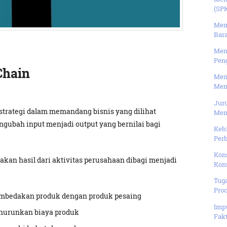
(SPK
Mem
Bara
Men
Peng
Chain
Meng
Meng
Jur
h strategi dalam memandang bisnis yang dilihat
Men
ngubah input menjadi output yang bernilai bagi
Kebi
Perb
Kons
akan hasil dari aktivitas perusahaan dibagi menjadi
Kons
Tuga
Proc
mbedakan produk dengan produk pesaing
Impu
nurunkan biaya produk
Fakt