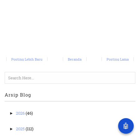
Posting Lebih Baru
Beranda
Posting Lama
Arsip Blog
2026
(46)
►
🤖
2025
(112)
►