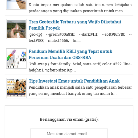
Kuota impor merupakan salah satu instrumen kebijakan
perdagangan yang digunakan pemerintah untuk men…
Tren Geotextile Terbaru yang Wajib Diketahui
Pemilik Proyek
.geo-lp{ --green:#00a83b; --dark:#111; --soft:#f6f7f8; --
text:#333; --muted:#666; --lin…
Panduan Memilih KBLI yang Tepat untuk
Perizinan Usaha dan OSS-RBA
.kbli-wrap { font-family: Arial, sans-serif; color: #222; line-
height: 1.75; font-size: 16p…
Tips Investasi Emas untuk Pendidikan Anak
Pendidikan anak menjadi salah satu pengeluaran terbesar
yang sering membuat banyak orang tua mulai b…
Berlangganan via email (gratis):