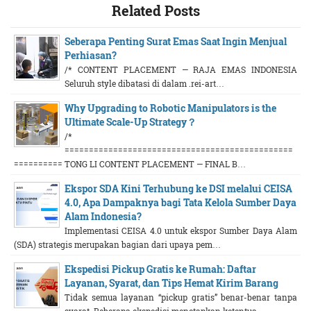
Related Posts
Seberapa Penting Surat Emas Saat Ingin Menjual
Perhiasan?
/* CONTENT PLACEMENT — RAJA EMAS INDONESIA
Seluruh style dibatasi di dalam .rei-art…
Why Upgrading to Robotic Manipulators is the
Ultimate Scale-Up Strategy？
/*
===============================================
========== TONG LI CONTENT PLACEMENT — FINAL B…
Ekspor SDA Kini Terhubung ke DSI melalui CEISA
4.0, Apa Dampaknya bagi Tata Kelola Sumber Daya
Alam Indonesia?
Implementasi CEISA 4.0 untuk ekspor Sumber Daya Alam
(SDA) strategis merupakan bagian dari upaya pem…
Ekspedisi Pickup Gratis ke Rumah: Daftar
Layanan, Syarat, dan Tips Hemat Kirim Barang
Tidak semua layanan “pickup gratis” benar-benar tanpa
syarat. Beberapa ekspedisi menetapkan ketentua…