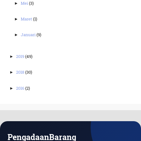
Mei
(3)
►
Maret
(1)
►
Januari
(9)
►
2019
(49)
►
2018
(30)
►
2016
(2)
►
PengadaanBarang