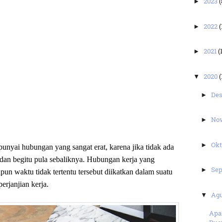
2023
(
►
2022
(
►
2021
(
►
2020
(
▼
De
►
No
►
Ok
►
unyai hubungan yang sangat erat, karena jika tidak ada
dan begitu pula sebaliknya. Hubungan kerja yang
Se
►
un waktu tidak tertentu tersebut diikatkan dalam suatu
perjanjian kerja.
Ag
▼
Apa