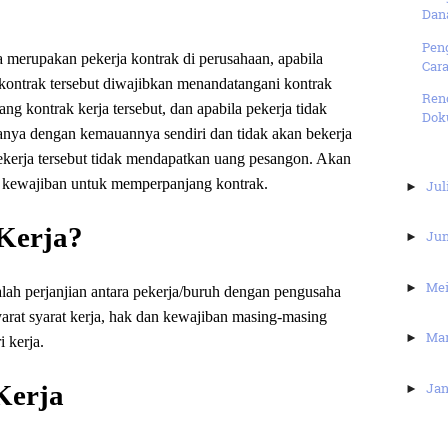
Dana
Peng
 merupakan pekerja kontrak di perusahaan, apabila
Cara
kontrak tersebut diwajibkan menandatangani kontrak
Renc
g kontrak kerja tersebut, dan apabila pekerja tidak
Dok
anya dengan kemauannya sendiri dan tidak akan bekerja
pekerja tersebut tidak mendapatkan uang pesangon. Akan
ada kewajiban untuk memperpanjang kontrak.
Jul
►
 Kerja?
Ju
►
Me
►
alah perjanjian antara pekerja/buruh dengan pengusaha
arat syarat kerja, hak dan kewajiban masing-masing
Ma
►
 kerja.
Jan
Kerja
►