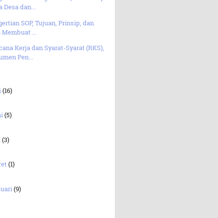
 Desa dan...
ertian SOP, Tujuan, Prinsip, dan
 Membuat ...
ana Kerja dan Syarat-Syarat (RKS),
umen Pen...
i
(16)
ni
(5)
i
(3)
ret
(1)
uari
(9)