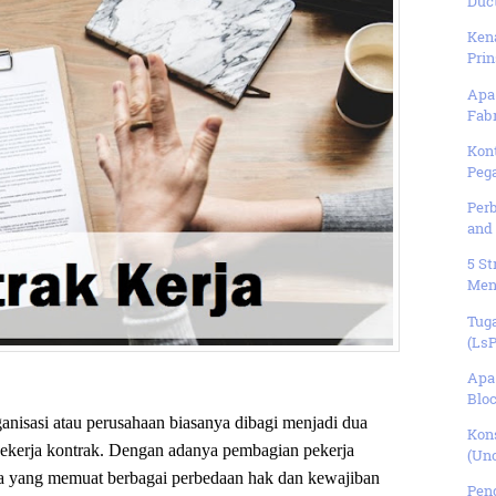
Duc
Kena
Prin
Apa 
Fabr
Kont
Pega
Per
and 
5 S
Mend
Tug
(LsP
Apa 
Bloc
anisasi atau perusahaan biasanya dibagi menjadi dua
Kon
pekerja kontrak. Dengan adanya pembagian pekerja
(Unc
erja yang memuat berbagai perbedaan hak dan kewajiban
Pen