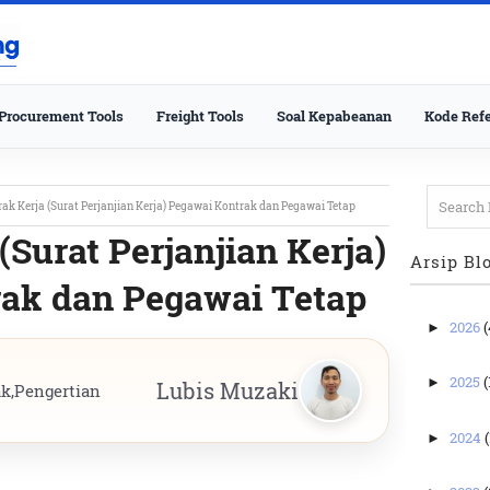
Procurement Tools
Freight Tools
Soal Kepabeanan
Kode Refe
ak Kerja (Surat Perjanjian Kerja) Pegawai Kontrak dan Pegawai Tetap
(Surat Perjanjian Kerja)
Arsip Bl
ak dan Pegawai Tetap
2026
(
►
2025
(
►
Lubis Muzaki
ak
,
Pengertian
2024
(
►