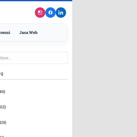
rensi
Jasa Web
og
46)
112)
119)