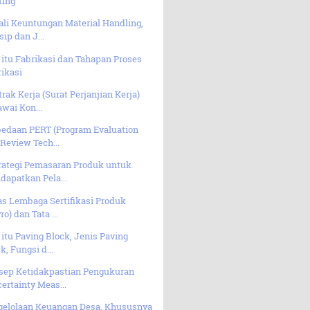
ting
li Keuntungan Material Handling,
sip dan J...
itu Fabrikasi dan Tahapan Proses
ikasi
rak Kerja (Surat Perjanjian Kerja)
wai Kon...
bedaan PERT (Program Evaluation
Review Tech...
trategi Pemasaran Produk untuk
apatkan Pela...
as Lembaga Sertifikasi Produk
ro) dan Tata ...
itu Paving Block, Jenis Paving
k, Fungsi d...
sep Ketidakpastian Pengukuran
ertainty Meas...
gelolaan Keuangan Desa, Khususnya