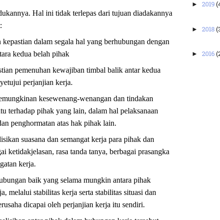
2019
(
►
ukannya. Hal ini tidak terlepas dari tujuan diadakannya
:
2018
(
►
n kepastian dalam segala hal yang berhubungan dengan
2016
(
tara kedua belah pihak
►
tian pemenuhan kewajiban timbal balik antar kedua
etujui perjanjian kerja.
kemungkinan kesewenang-wenangan dan tindakan
atu terhadap pihak yang lain, dalam hal pelaksanaan
an penghormatan atas hak pihak lain.
ikan suasana dan semangat kerja para pihak dan
i ketidakjelasan, rasa tanda tanya, berbagai prasangka
atan kerja.
ubungan baik yang selama mungkin antara pihak
 melalui stabilitas kerja serta stabilitas situasi dan
usaha dicapai oleh perjanjian kerja itu sendiri.