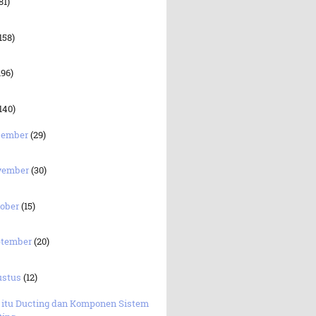
81)
158)
196)
140)
sember
(29)
vember
(30)
tober
(15)
ptember
(20)
ustus
(12)
 itu Ducting dan Komponen Sistem