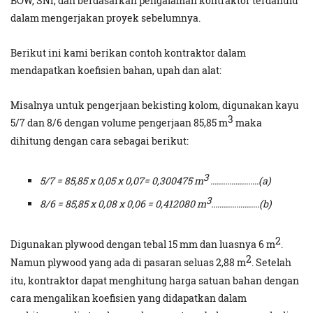
BOW, SNI, dan berdasarkan pengalaman kontraktor terdahulu
dalam mengerjakan proyek sebelumnya.
Berikut ini kami berikan contoh kontraktor dalam
mendapatkan koefisien bahan, upah dan alat:
Misalnya untuk pengerjaan bekisting kolom, digunakan kayu
3
5/7 dan 8/6 dengan volume pengerjaan 85,85 m
maka
dihitung dengan cara sebagai berikut:
3
5/7 = 85,85 x 0,05 x 0,07= 0,300475 m
.......................(a)
3
8/6 = 85,85 x 0,08 x 0,06 = 0,412080 m
.......................(b)
2
Digunakan plywood dengan tebal 15 mm dan luasnya 6 m
.
2
Namun plywood yang ada di pasaran seluas 2,88 m
. Setelah
itu, kontraktor dapat menghitung harga satuan bahan dengan
cara mengalikan koefisien yang didapatkan dalam