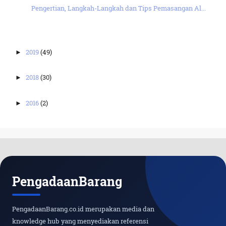
Pengertian, Langkah-Langkah dan Tips Pemasangan Al...
2019
(49)
►
2018
(30)
►
2016
(2)
►
PengadaanBarang
PengadaanBarang.co.id merupakan media dan
knowledge hub yang menyediakan referensi