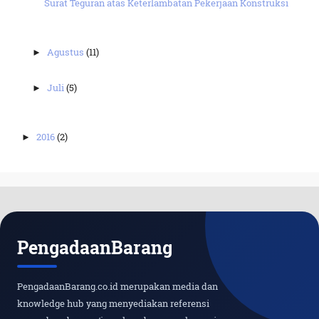
Surat Teguran atas Keterlambatan Pekerjaan Konstruksi
Agustus
(11)
►
Juli
(5)
►
2016
(2)
►
PengadaanBarang
PengadaanBarang.co.id merupakan media dan
knowledge hub yang menyediakan referensi