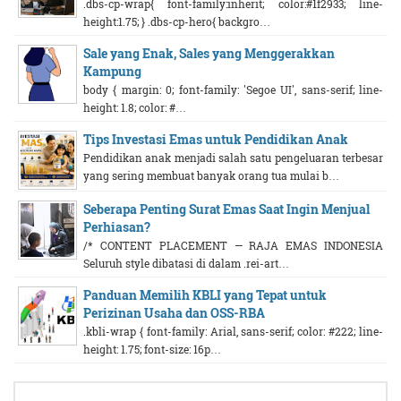
.dbs-cp-wrap{ font-family:inherit; color:#1f2933; line-
height:1.75; } .dbs-cp-hero{ backgro…
Sale yang Enak, Sales yang Menggerakkan
Kampung
body { margin: 0; font-family: 'Segoe UI', sans-serif; line-
height: 1.8; color: #…
Tips Investasi Emas untuk Pendidikan Anak
Pendidikan anak menjadi salah satu pengeluaran terbesar
yang sering membuat banyak orang tua mulai b…
Seberapa Penting Surat Emas Saat Ingin Menjual
Perhiasan?
/* CONTENT PLACEMENT — RAJA EMAS INDONESIA
Seluruh style dibatasi di dalam .rei-art…
Panduan Memilih KBLI yang Tepat untuk
Perizinan Usaha dan OSS-RBA
.kbli-wrap { font-family: Arial, sans-serif; color: #222; line-
height: 1.75; font-size: 16p…