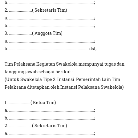
b. ............................................................................................;
2. .........................( Sekretaris Tim)
a. ............................................................................................;
b. ............................................................................................;
3. .........................( Anggota Tim)
a. ............................................................................................;
b. .......................................................................................dst;
Tim Pelaksana Kegiatan Swakelola mempunyai tugas dan
tanggung jawab sebagai berikut :
(Untuk Swakelola Tipe 2: Instansi Pemerintah Lain Tim
Pelaksana ditetapkan oleh Instansi Pelaksana Swakelola)
1. ........................( Ketua Tim)
a. ............................................................................................;
b. ............................................................................................;
2. .........................( Sekretaris Tim)
a. ............................................................................................;