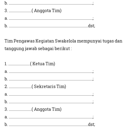
b. ............................................................................................;
3. .........................( Anggota Tim)
a. ............................................................................................;
b. .......................................................................................dst;
Tim Pengawas Kegiatan Swakelola mempunyai tugas dan
tanggung jawab sebagai berikut :
1. ........................( Ketua Tim)
a. ............................................................................................;
b. ............................................................................................;
2. .........................( Sekretaris Tim)
a. ............................................................................................;
b. ............................................................................................;
3. .........................( Anggota Tim)
a. ............................................................................................;
b. .......................................................................................dst;