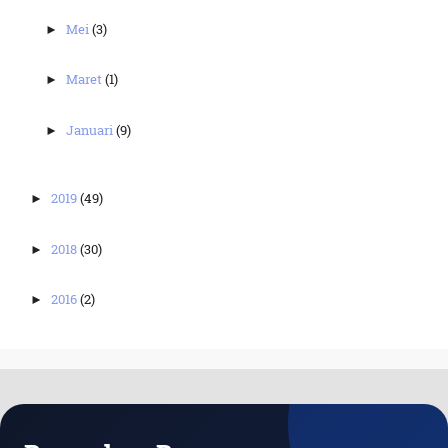
Mei
(3)
►
Maret
(1)
►
Januari
(9)
►
2019
(49)
►
2018
(30)
►
2016
(2)
►