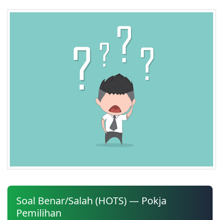
Soal Benar/Salah (HOTS) — Pokja
Pemilihan