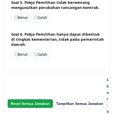
Soal 5. Pokja Pemilihan tidak berwenang
mengusulkan perubahan rancangan kontrak.
Benar
Salah
Soal 6. Pokja Pemilihan hanya dapat dibentuk
di tingkat kementerian, tidak pada pemerintah
daerah.
Benar
Salah
S
k
o
r
Reset Semua Jawaban
Tampilkan Semua Jawaban
:
0