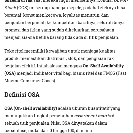
tersedia di rak
saat mereka ingin membelinya. Kondisi
Out-of-
Stock
(OOS) ini sering dianggap sepele, padahal efeknya bisa
berantai: konsumen kecewa, loyalitas menurun, dan
penjualan berpindah ke kompetitor. Ibaratnya, seluruh biaya
promosi dan iklan yang sudah dikeluarkan perusahaan
menjadi sia-sia ketika barang tidak ada di titik penjualan.
Toko ritel meemiliki kewajiban untuk menjaga kualitas
produk, memastikan distribusi, stok, dan pengisian rak
berjalan efektif. Inilah alasan mengapa
On-Shelf Availability
(OSA)
menjadi indikator vital bagi bisnis ritel dan FMCG (Fast
Moving Consumer Goods).
Definisi OSA
OSA (On-shelf availability)
adalah ukuran kuantitatif yang
menunjukkan tingkat pemenuhan
assortment matrix
di
sebuah titik penjualan. Nilai OSA dinyatakan dalam
persentase, mulai dari 0 hingga 100, di mana: