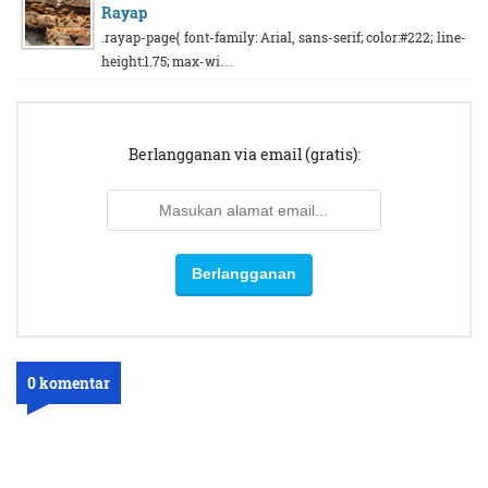
Rayap
.rayap-page{ font-family: Arial, sans-serif; color:#222; line-
height:1.75; max-wi…
Berlangganan via email (gratis):
0 komentar