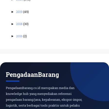
2019
(49)
►
2018
(30)
►
2016
(2)
►
PengadaanBarang
PengadaanBarang.co.id merupakan media dan
knowledge hub yang menyediakan referensi
pengadaan barang/jasa, kepabeanan, ekspor-impor,
logistik, serta berbagai tools praktis untuk pelaku