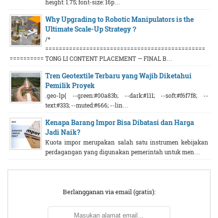
height: 1.75; font-size: 16p…
Why Upgrading to Robotic Manipulators is the
Ultimate Scale-Up Strategy？
/*
===============================================
========== TONG LI CONTENT PLACEMENT — FINAL B…
Tren Geotextile Terbaru yang Wajib Diketahui
Pemilik Proyek
.geo-lp{ --green:#00a83b; --dark:#111; --soft:#f6f7f8; --
text:#333; --muted:#666; --lin…
Kenapa Barang Impor Bisa Dibatasi dan Harga
Jadi Naik?
Kuota impor merupakan salah satu instrumen kebijakan
perdagangan yang digunakan pemerintah untuk men…
Berlangganan via email (gratis):