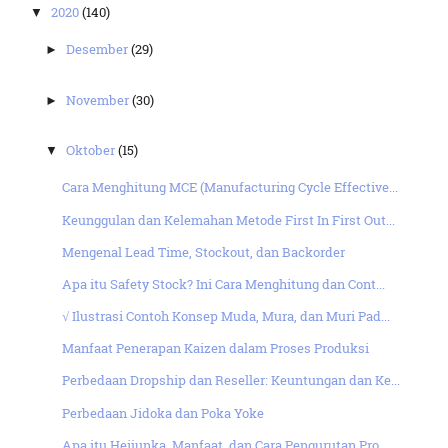
2020
(140)
▼
Desember
(29)
►
November
(30)
►
Oktober
(15)
▼
Cara Menghitung MCE (Manufacturing Cycle Effective...
Keunggulan dan Kelemahan Metode First In First Out...
Mengenal Lead Time, Stockout, dan Backorder
Apa itu Safety Stock? Ini Cara Menghitung dan Cont...
√ Ilustrasi Contoh Konsep Muda, Mura, dan Muri Pad...
Manfaat Penerapan Kaizen dalam Proses Produksi
Perbedaan Dropship dan Reseller: Keuntungan dan Ke...
Perbedaan Jidoka dan Poka Yoke
Apa itu Heijunka, Manfaat, dan Cara Pengurutan Pro...