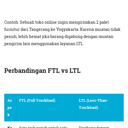
Contoh: Sebuah toko online ingin mengirimkan 2 palet
furnitur dari Tangerang ke Yogyakarta. Karena muatan tidak
penuh, lebih hemat jika barang digabung dengan muatan
pengirim lain menggunakan layanan LTL.
Perbandingan FTL vs LTL
As
FTL (Full Truckload)
LTL (Less-Than-
pe
Truckload)
k
Ka
Satu truk penuh untuk satu
Digabung dengan