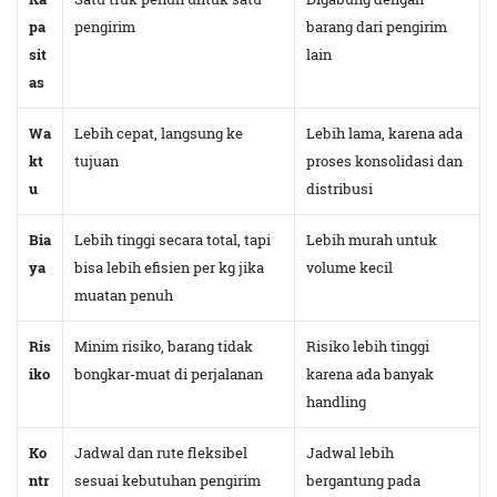
pa
pengirim
barang dari pengirim
sit
lain
as
Wa
Lebih cepat, langsung ke
Lebih lama, karena ada
kt
tujuan
proses konsolidasi dan
u
distribusi
Bia
Lebih tinggi secara total, tapi
Lebih murah untuk
ya
bisa lebih efisien per kg jika
volume kecil
muatan penuh
Ris
Minim risiko, barang tidak
Risiko lebih tinggi
iko
bongkar-muat di perjalanan
karena ada banyak
handling
Ko
Jadwal dan rute fleksibel
Jadwal lebih
ntr
sesuai kebutuhan pengirim
bergantung pada