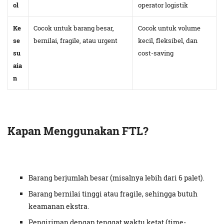
ol
operator logistik
Ke
Cocok untuk barang besar,
Cocok untuk volume
se
bernilai, fragile, atau urgent
kecil, fleksibel, dan
su
cost-saving
aia
n
Kapan Menggunakan FTL?
Barang berjumlah besar (misalnya lebih dari 6 palet).
Barang bernilai tinggi atau fragile, sehingga butuh
keamanan ekstra.
Pengiriman dengan tenggat waktu ketat (time-