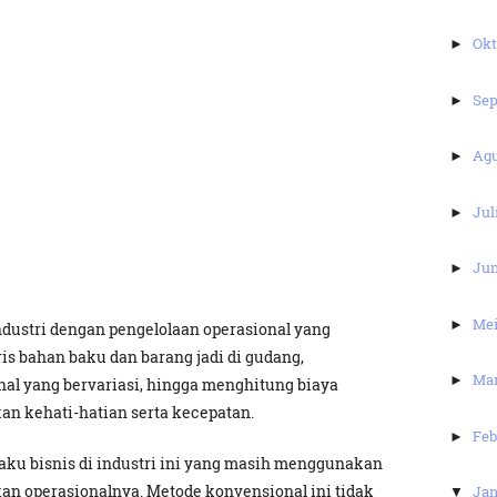
Ok
►
Se
►
Ag
►
Jul
►
Ju
►
Me
►
dustri dengan pengelolaan operasional yang
is bahan baku dan barang jadi di gudang,
Ma
►
al yang bervariasi, hingga menghitung biaya
an kehati-hatian serta kecepatan.
Feb
►
laku bisnis di industri ini yang masih menggunakan
n operasionalnya. Metode konvensional ini tidak
Jan
▼