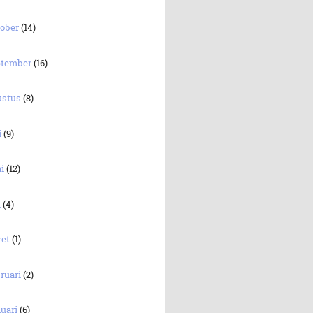
tober
(14)
ptember
(16)
ustus
(8)
i
(9)
ni
(12)
i
(4)
ret
(1)
ruari
(2)
uari
(6)