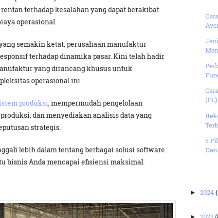
rentan terhadap kesalahan yang dapat berakibat
Car
biaya operasional.
Aver
Jen
 yang semakin ketat, perusahaan manufaktur
Manf
responsif terhadap dinamika pasar. Kini telah hadir
Perb
manufaktur yang dirancang khusus untuk
Fung
eksitas operasional ini.
Car
(FL)
istem produksi
, mempermudah pengelolaan
 produksi, dan menyediakan analisis data yang
Rek
Terb
utusan strategis.
5 Pi
ggali lebih dalam tentang berbagai solusi software
Dan 
 bisnis Anda mencapai efisiensi maksimal.
2024
(
►
2023
(
►