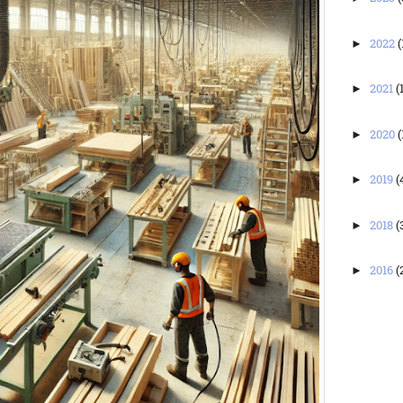
2022
(
►
2021
(
►
2020
(
►
2019
(
►
2018
(
►
2016
(
►