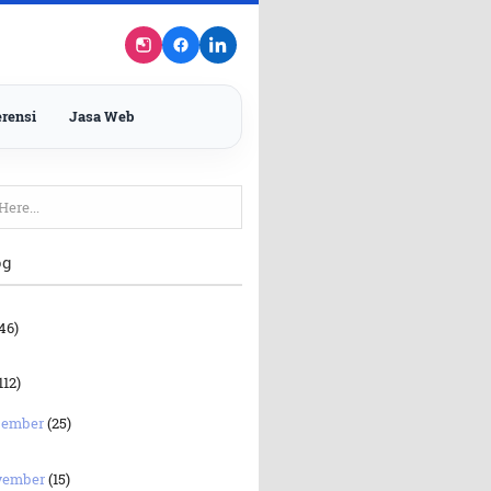
rensi
Jasa Web
og
46)
112)
sember
(25)
vember
(15)