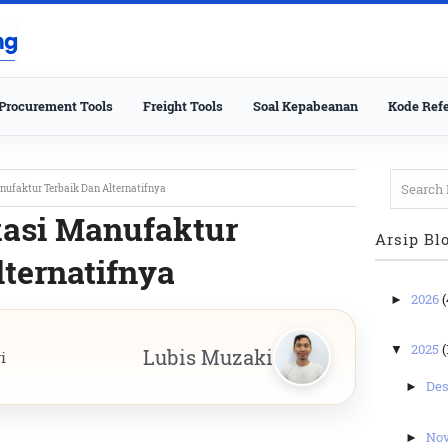
Procurement Tools
Freight Tools
Soal Kepabeanan
Kode Refe
anufaktur Terbaik Dan Alternatifnya
ikasi Manufaktur
Arsip Bl
lternatifnya
2026
(
►
2025
(
▼
Lubis Muzaki
i
De
►
No
►