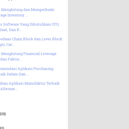
a Menghitung dan Memperbaiki
age Inventory ...
is Software Yang Dibutuhkan CFO,
aat, Dan R...
edaan Chain Block dan Lever Block:
si, Car...
a Menghitung Financial Leverage
 dan Faktor...
omendasi Aplikasi Purchasing
aik Dalam Dan ...
lihan Aplikasi Manufaktur Terbaik
Alternat...
119)
81)