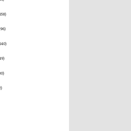
158)
196)
140)
49)
30)
2)