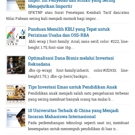
Impor: Ini Penyebab dan Risiko yang Sering
Mengejutkan Importir
SPKTNP atau Surat Penetapan Kembali Tarif dan/atau
Nilai Pabean sering kali menjadi momok bagi impor…
Panduan Memilih KBLI yang Tepat untuk
Perizinan Usaha dan OSS-RBA
.kbli-wrap { font-family: Arial, sans-serif; color: #222; line-
height: 1.75; font-size: 16p…
Optimalisasi Dana Bisnis melalui Investasi
Reksadana
.dbs-cp-wrap{ font-family:inherit; color:#1f2933; line-
height:1.75; } .dbs-cp-hero{ backgro…
Tips Investasi Emas untuk Pendidikan Anak
Pendidikan anak menjadi salah satu pengeluaran terbesar
yang sering membuat banyak orang tua mulai b…
10 Universitas Terbaik di China yang Menjadi
Incaran Mahasiswa Internasional
Pada perkembangan teknologi seperti saat ini, membuat
kesempatan untuk menempuh pendidikan di luar n…