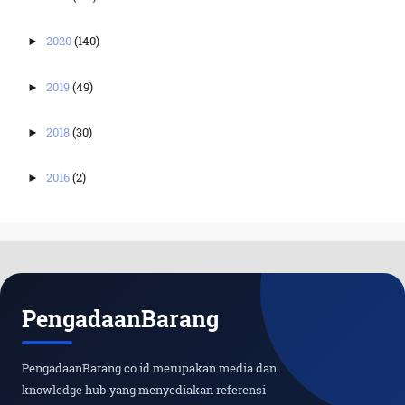
2020
(140)
►
2019
(49)
►
2018
(30)
►
2016
(2)
►
PengadaanBarang
PengadaanBarang.co.id merupakan media dan
knowledge hub yang menyediakan referensi