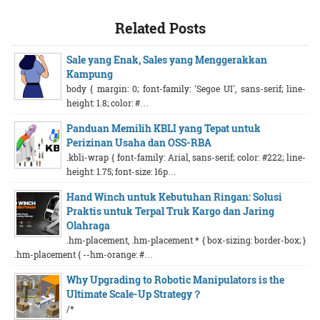
Related Posts
Sale yang Enak, Sales yang Menggerakkan
Kampung
body { margin: 0; font-family: 'Segoe UI', sans-serif; line-
height: 1.8; color: #…
Panduan Memilih KBLI yang Tepat untuk
Perizinan Usaha dan OSS-RBA
.kbli-wrap { font-family: Arial, sans-serif; color: #222; line-
height: 1.75; font-size: 16p…
Hand Winch untuk Kebutuhan Ringan: Solusi
Praktis untuk Terpal Truk Kargo dan Jaring
Olahraga
.hm-placement, .hm-placement * { box-sizing: border-box; }
.hm-placement { --hm-orange: #…
Why Upgrading to Robotic Manipulators is the
Ultimate Scale-Up Strategy？
/*