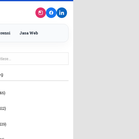
rensi
Jasa Web
og
46)
112)
119)