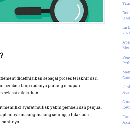
Tahu
Den
UMK
Ini
2021
Apa 
Merc
?
Peng
Perb
Mem
Cont
tlement didefinisikan sebagai proses terakhir dari
dan pembeli tanpa adanya piutang maupun
√ In
Advi
 selesai dilakukan.
Car
ut memiliki syarat mutlak yakni pembeli dan penjual
Keun
ajibannya masing-masing sehingga tidak ada
Fun
 nantinya.
Aku