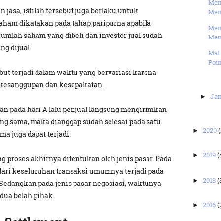
Mem
 jasa, istilah tersebut juga berlaku untuk
Mem
aham dikatakan pada tahap paripurna apabila
Mem
jumlah saham yang dibeli dan investor jual sudah
Men
g dijual.
Matr
Poi
ebut terjadi dalam waktu yang bervariasi karena
, kesanggupan dan kesepakatan.
Jan
►
an pada hari A lalu penjual langsung mengirimkan
ang sama, maka dianggap sudah selesai pada satu
2020
(
►
ma juga dapat terjadi.
2019
(
►
 proses akhirnya ditentukan oleh jenis pasar. Pada
r dari keseluruhan transaksi umumnya terjadi pada
2018
(
►
i. Sedangkan pada jenis pasar negosiasi, waktunya
dua belah pihak.
2016
(
►