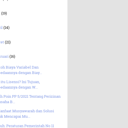
i
(19)
il
(14)
ret
(21)
ruari
(16)
oh Biaya Variabel Dan
edaannya dengan Biay...
itu Lisensi? Ini Tujuan,
bedaannya dengan W...
ah Poin PP 5/2021 Tentang Perizinan
saha B...
Manfaat Musyawarah dan Solusi
uk Mencapai Mu...
uh: Peraturan Pemerintah No 11