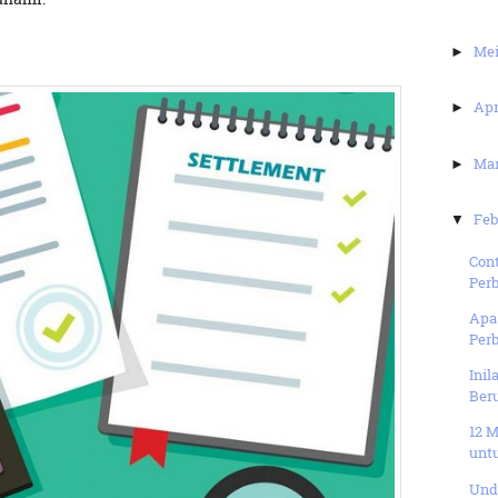
Me
►
Apr
►
Ma
►
Feb
▼
Cont
Perb
Apa 
Per
Inil
Beru
12 
unt
Und