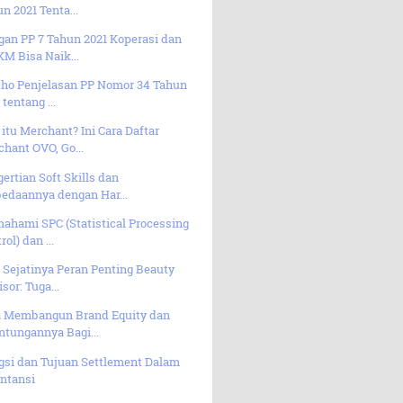
n 2021 Tenta...
gan PP 7 Tahun 2021 Koperasi dan
M Bisa Naik...
 Lho Penjelasan PP Nomor 34 Tahun
 tentang ...
itu Merchant? Ini Cara Daftar
hant OVO, Go...
ertian Soft Skills dan
edaannya dengan Har...
ahami SPC (Statistical Processing
rol) dan ...
i Sejatinya Peran Penting Beauty
sor: Tuga...
a Membangun Brand Equity dan
tungannya Bagi...
gsi dan Tujuan Settlement Dalam
ntansi