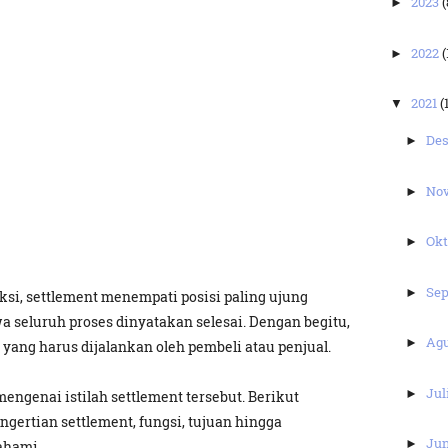
2023
(
►
2022
(
►
2021
(
▼
De
►
No
►
Ok
►
Se
►
si, settlement menempati posisi paling ujung
 seluruh proses dinyatakan selesai. Dengan begitu,
Ag
►
 yang harus dijalankan oleh pembeli atau penjual.
Jul
►
ngenai istilah settlement tersebut. Berikut
ngertian settlement, fungsi, tujuan hingga
Ju
►
ahami.