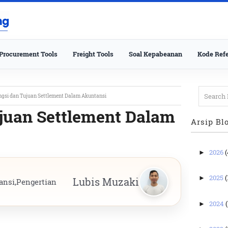
Procurement Tools
Freight Tools
Soal Kepabeanan
Kode Refe
ngsi dan Tujuan Settlement Dalam Akuntansi
juan Settlement Dalam
Arsip Bl
2026
(
►
2025
(
►
Lubis Muzaki
ansi
,
Pengertian
2024
(
►