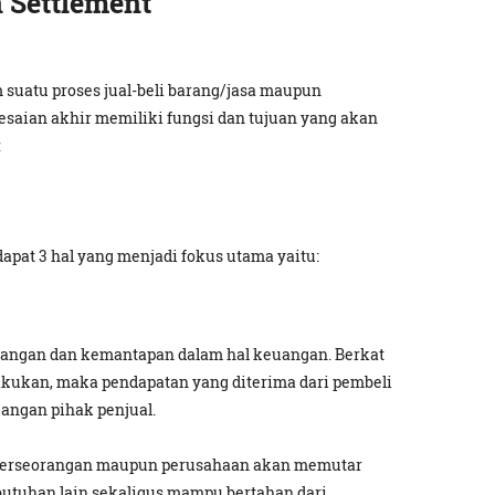
 Settlement
m suatu proses jual-beli barang/jasa maupun
esaian akhir memiliki fungsi dan tujuan yang akan
:
pat 3 hal yang menjadi fokus utama yaitu:
bangan dan kemantapan dalam hal keuangan. Berkat
lakukan, maka pendapatan yang diterima dari pembeli
angan pihak penjual.
u perseorangan maupun perusahaan akan memutar
butuhan lain sekaligus mampu bertahan dari