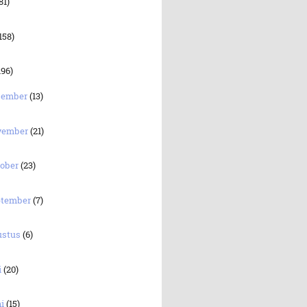
81)
158)
196)
sember
(13)
vember
(21)
tober
(23)
ptember
(7)
ustus
(6)
i
(20)
ni
(15)