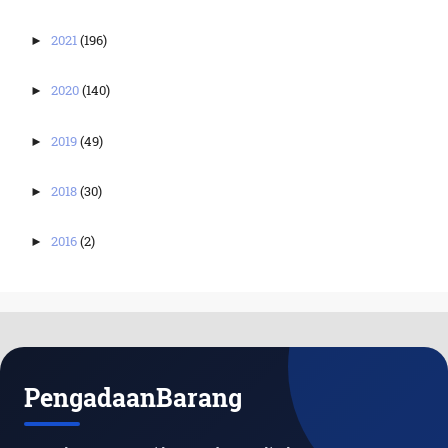
2021
(196)
►
2020
(140)
►
2019
(49)
►
2018
(30)
►
2016
(2)
►
PengadaanBarang