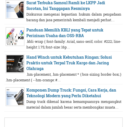
Surat Terbuka Samsul Ramli ke LKPP Jadi
Sorotan, Ini Tanggapan Resminya
Diskursus mengenai kepastian hukum dalam pengadaan
barang dan jasa pemerintah kembali menjadi perhat…
Panduan Memilih KBLI yang Tepat untuk
Perizinan Usaha dan OSS-RBA
.kbli-wrap { font-family: Arial, sans-serif; color: #222; line-
height: 1.75; font-size: 16p…
Hand Winch untuk Kebutuhan Ringan: Solusi
Praktis untuk Terpal Truk Kargo dan Jaring
Olahraga
.hm-placement, .hm-placement * { box-sizing: border-box; }
.hm-placement { --hm-orange: #…
Komponen Dump Truck: Fungsi, Cara Kerja, dan
Teknologi Modern yang Perlu Diketahui
Dump truck dikenal karena kemampuannya mengangkut
material dalam jumlah besar serta membongkar muata…