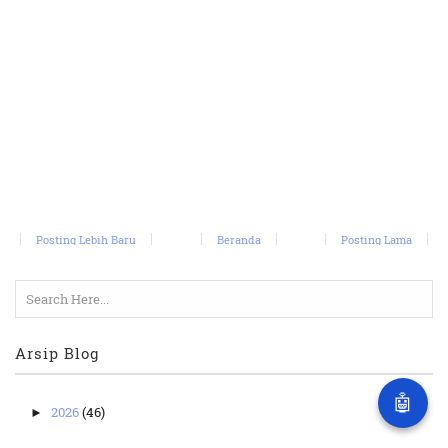
Posting Lebih Baru
Beranda
Posting Lama
Arsip Blog
🤖
2026
(46)
►